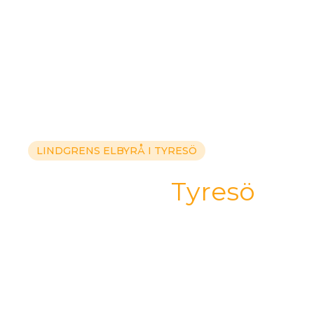
LINDGRENS ELBYRÅ I
TYRESÖ
Elektriker i
Tyresö
Vi är din lokala elektriker i
Tyresö
som
hjälper dig med allt från laddboxar till
elinstallationer. Kontakta oss för en
kostnadsfri offert!