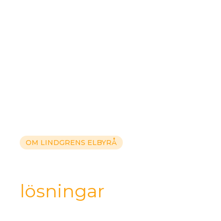
OM LINDGRENS ELBYRÅ
Vi skräddarsyr
lösningar
för dig
Lär känna vilka vi är och vad vi står för.